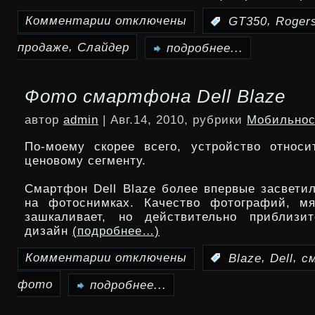
Комментарии
отключены
,
:
GT350
Roger
к
,
продаже
Слайдер
записи
подробнее...
Слайдер
Фото смартфона Dell Blaze
LG
автор
admin
| Авг.14, 2010, рубрики
Мобильнос
GT350
По-моему скорее всего, устройство относ
в
ценовому сегменту.
продаже
Смартфон Dell Blaze более впервые засветил
у
на фотоснимках. Качество фотографий, мя
зашкаливает, но действительно приблизит
оператора
дизайн
(подробнее…)
Rogers
Комментарии
отключены
,
,
:
Blaze
Dell
с
к
фото
записи
подробнее...
Фото