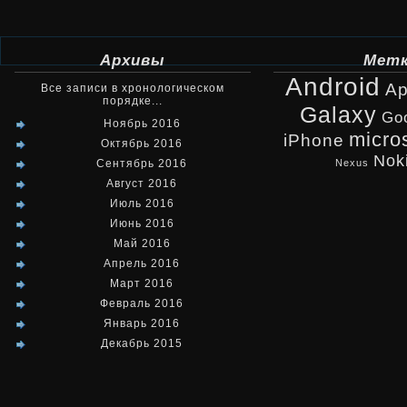
Terra
Mobile
Архивы
Мет
Android
1746
Ap
Все записи в хронологическом
порядке...
Galaxy
Go
как
Ноябрь 2016
micro
iPhone
Октябрь 2016
нельзя
Nok
Сентябрь 2016
Nexus
очень
Август 2016
Июль 2016
официально
Июнь 2016
Май 2016
анонсирован
Апрель 2016
Март 2016
Февраль 2016
Январь 2016
Декабрь 2015