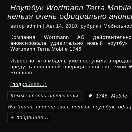
Ноутбук Wortmann Terra Mobile
смартфона
нельзя очень официально анонс
Dell
автор
admin
| Авг.14, 2010, рубрики
Мобильнос
Blaze
Компания Wortmann AG действительн
анонсировала удивительно новый ноутбук 
Wortmann Terra Mobile 1746.
Известно, что модель уже поступила в продаж
предустановленной операционной системой 
Premium.
(подробнее…)
Комментарии
отключены
,
,
:
1746
Mobile
к
,
,
,
,
Wortmann
анонсирован
нельзя
ноутбук
офиц
записи
Ноутбук
подробнее...
Wortmann