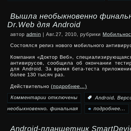
Гаджет
Вышла необыкновенно финальн
Samsung
Dr.Web для Android
W609
автор
admin
| Авг.27, 2010, рубрики
Мобильнос
действительно
Состоялся релиз нового мобильного антивиру
специально
Компания «Доктор Веб», специализирующаяся
для
антивирусов, сообщила об окончании тести
для Android. За время бета-теста приложени
Китая
более 130 тысяч раз.
Действительно
(подробнее…)
Комментарии
отключены
,
:
Android
Верс
к
,
необыкновенно
финальная
записи
подробнее...
Вышла
Android-планшетник SmartDevi
необыкновенно