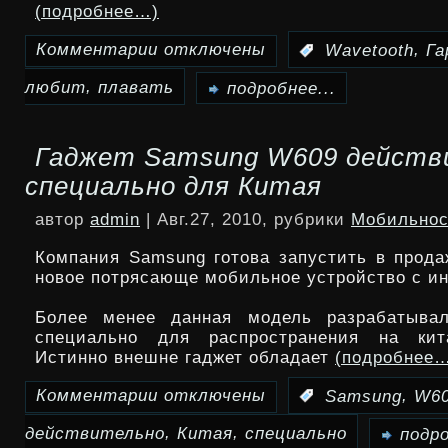
(подробнее…)
Комментарии
отключены
,
:
Wavetooth
Га
к
,
любит
плавать
записи
подробнее...
Гарнитура
Гаджет Samsung W609 действ
Wavetooth
специально для Китая
для
автор
admin
| Авг.27, 2010, рубрики
Мобильнос
тех,
Компания Samsung готова запустить в прода
кто
новое потрясающе мобильное устройство с и
любит
Более менее данная модель разрабатывал
специально для распространения на кит
плавать
Истинно внешне гаджет обладает
(подробнее
Комментарии
отключены
,
:
Samsung
W6
к
,
,
действительно
Китая
специально
записи
подро