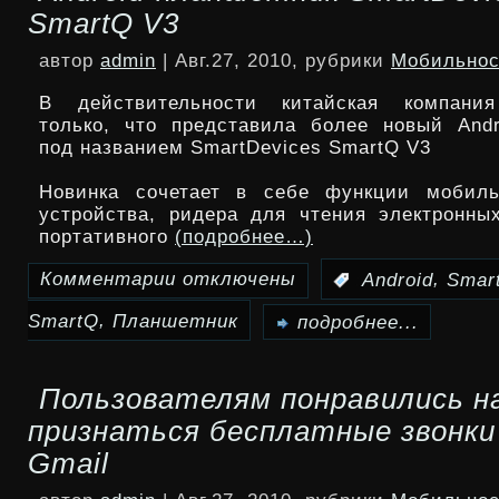
SmartQ V3
финальная
автор
admin
| Авг.27, 2010, рубрики
Мобильнос
версия
В действительности китайская компания
Dr.Web
только, что представила более новый Andr
под названием SmartDevices SmartQ V3
для
Новинка сочетает в себе функции мобильн
Android
устройства, ридера для чтения электронных
портативного
(подробнее…)
Комментарии
отключены
,
:
Android
Smar
к
,
SmartQ
Планшетник
записи
подробнее...
Android-
Пользователям понравились н
планшетник
признаться бесплатные звонки
SmartDevices
Gmail
SmartQ