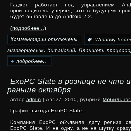
Гаджет работает под управлением And
производитель уверяет, что в будущем про
копия
будет обновлена до Android 2.2.
индийского
(подробнее…)
OlivePad
Комментарии
отключены
,
:
Window
боле
к
,
,
,
гигагерцевым
Китайский
Планшет
процессо
записи
Более
подробнее...
китайский
ExoPC Slatе в рознице не что 
планшет
раньше октября
Window
автор
admin
| Авг.27, 2010, рубрики
Мобильнос
N6
График выхода ExoPC Slatе.
с
Компания ExoPC объявила дату релиза св
гигагерцевым
ExoPC Slate. И не одну, а не на шутку сраз