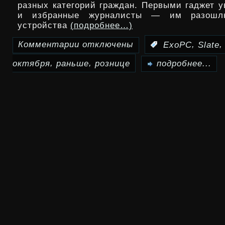
разных категорий граждан. Первыми гаджет у
процессором
и избранные журналисты — им разошл
устройства
(подробнее…)
Комментарии
отключены
,
:
ExoPC
Slatе
к
,
,
октября
раньше
рознице
записи
подробнее...
ExoPC
Slatе
в
рознице
не
что
и
говорить
раньше