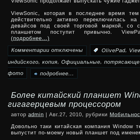
ViewSonic продолжает выпускать чужие гадже
через
ViewSonic, которая в последнее время те
Gmail
действительно активно переключилась на
девайсов под своей торговой маркой, со 
планшетом поступит привычно. View
(подробнее…)
Комментарии
отключены
,
:
OlivePad
Vie
к
,
,
,
индийского
копия
Официальные
потрясающе
записи
Потрясающе
фото
подробнее...
официальные
Более китайский планшет Win
фото
гигагерцевым процессором
ViewPad
автор
admin
| Авг.27, 2010, рубрики
Мобильнос
7:
Довольно таки китайская компания Window т
именно
выпустит по-моему новый планшет под имене
точная