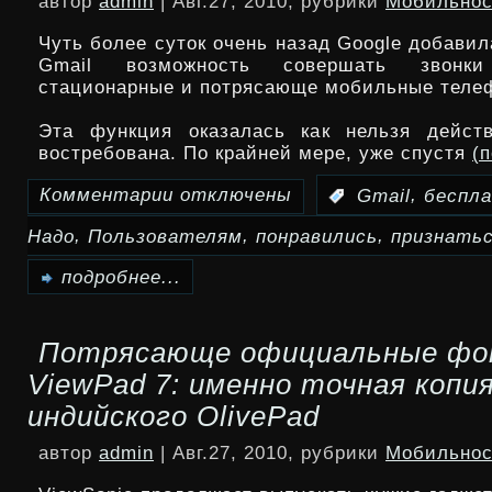
автор
admin
| Авг.27, 2010, рубрики
Мобильнос
V3
Чуть более суток очень назад Google добави
Gmail возможность совершать звонк
стационарные и потрясающе мобильные теле
Эта функция оказалась как нельзя действ
востребована. По крайней мере, уже спустя
(
Комментарии
отключены
,
:
Gmail
беспл
к
,
,
,
Надо
Пользователям
понравились
признать
записи
Пользователям
подробнее...
понравились
Потрясающе официальные ф
надо
ViewPad 7: именно точная копи
признаться
индийского OlivePad
бесплатные
автор
admin
| Авг.27, 2010, рубрики
Мобильнос
звонки