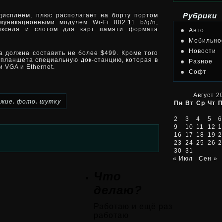
дисплеем, плюс располагает на борту портом
Рубрики
уникационными модулем Wi-Fi 802.11 b/g/n,
икселя и слотом для карт памяти формата
Авто
Мобильно
Новости
а должна составить не более $499. Кроме того
планшета специальную док-станцию, которая в
Разное
 VGA и Ethernet.
Софт
Август 2
,
,
ежие
фото
шутку
Пн
Вт
Ср
Чт
2
3
4
5
6
9
10
11
12
1
16
17
18
19
2
23
24
25
26
2
30
31
« Июл
Сен »
Что
делаю?
Работаю и ещё раз
работаю