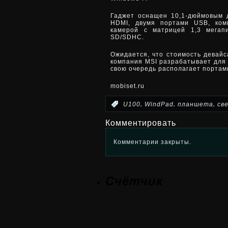
Гаджет оснащен 10,1-дюймовым 
HDMI, двумя портами USB, комм
камерой с матрицей 1,3 мегап
SD/SDHC.
Ожидается, что стоимость девайс
компания MSI разрабатывает для 
свою очередь располагает портами
mobiset.ru
,
,
,
:
U100
WindPad
планшета
св
Комментировать
Комментарии закрыты.
Счётчик