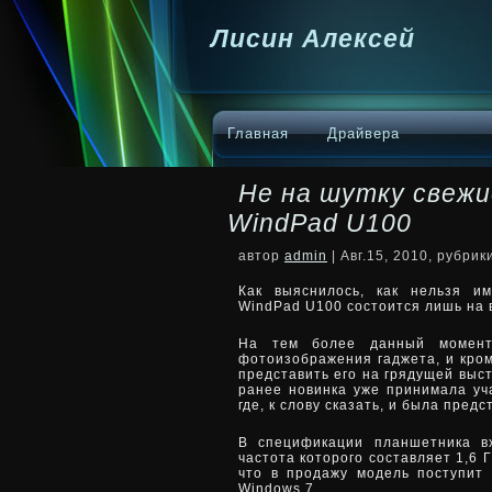
Лисин Алексей
Главная
Драйвера
Не на шутку свеж
WindPad U100
автор
admin
| Авг.15, 2010, рубри
Как выяснилось, как нельзя и
WindPad U100 состоится лишь на в
На тем более данный момент
фотоизображения гаджета, и кром
представить его на грядущей выст
ранее новинка уже принимала уч
где, к слову сказать, и была пред
В спецификации планшетника вх
частота которого составляет 1,6 
что в продажу модель поступит
Windows 7.