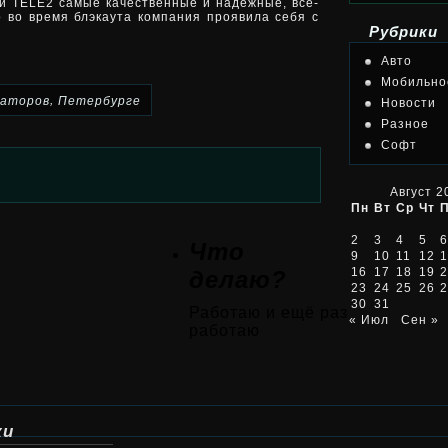
ети TELE2 самые качественные и надежные, все-
о во время блэкаута компания проявила себя с
Рубрики
Авто
Мобильно
,
раторов
Петербурге
Новости
Разное
Софт
Август 2
Пн
Вт
Ср
Чт
2
3
4
5
6
Что
9
10
11
12
1
16
17
18
19
2
делаю?
23
24
25
26
2
30
31
Работаю и ещё раз
« Июл
Сен »
работаю
ки