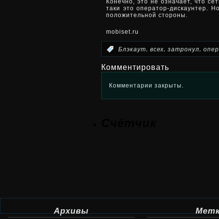
Конечно, это не означает, что с
таки это оператор-дискаунтер. Н
положительной стороны.
mobiset.ru
,
,
,
:
Блэкаут
всех
затронул
опе
Комментировать
Комментарии закрыты.
Счётчик
Архивы
Мет