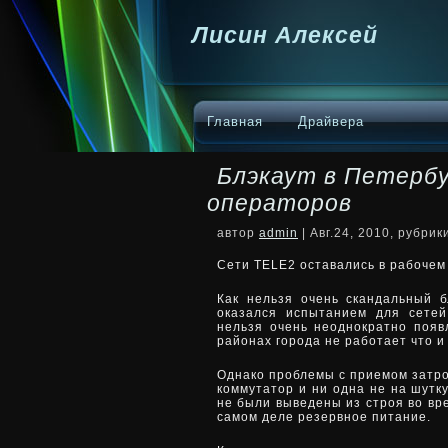
Лисин Алексей
Главная
Драйвера
Блэкаут в Петербу
операторов
автор
admin
| Авг.24, 2010, рубри
Сети TELE2 оставались в рабочем
Как нельзя очень скандальный б
оказался испытанием для сетей
нельзя очень неоднократно поя
районах города не работает что и 
Однако проблемы с приемом затрон
коммутатор и ни одна не на шутк
не были выведены из строя во вр
самом деле резервное питание.