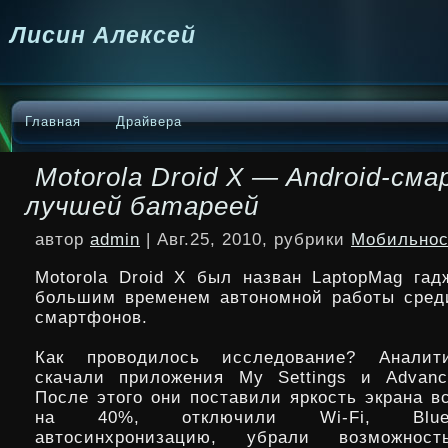
Лисин Алексей
Главная
Драйвера
Motorola Droid X — Android-см
лучшей батареей
автор
admin
| Авг.25, 2010, рубрики
Мобильнос
Motorola Droid X был назван LaptopMag га
большим временем автономной работы среди
смартфонов.
Как проводилось исследование? Аналит
скачали приложения My Settings и Advance
После этого они поставили яркость экрана 
на 40%, отключили Wi-Fi, Bluet
автосинхронизацию, убрали возможност