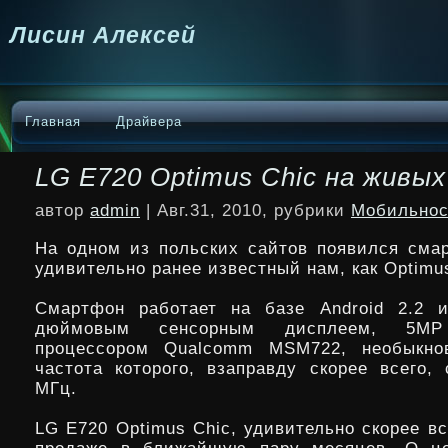
Лисин Алексей
Главная
Драйвера
LG E720 Optimus Chic на живы
автор
admin
| Авг.31, 2010, рубрики
Мобильнос
На одном из польских сайтов появился сма
удивительно ранее известный нам, как Optimus
Смартфон работает на базе Android 2.2 и
дюймовым сенсорным дисплеем, 5М
процессором Qualcomm MSM722, необыкнов
частота
которого, взаправду скорее всего, 
МГц.
LG E720 Optimus Chic, удивительно скорее вс