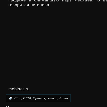
продаже в ближайшую пару месяцев. О це
говорится ни слова.
mobiset.ru
,
,
,
,
:
Chic
E720
Optimus
живых
фото