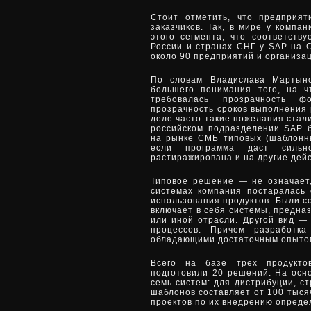
Стоит отметить, что предприя
заказчиков. Так, в мире у компа
этого сегмента, что соответств
России и странах СНГ у SAP на 
около 90 предприятий и организа
По словам Владислава Мартыно
большего понимания того, на 
требовалась прозрачность ф
прозрачность сроков выполнения 
деле часто такие пожелания стали
российском подразделении SAP 
на рынке СМБ типовых (шаблонны
если программа даст сильн
растиражирована и на другие дей
Типовое решение — не означает,
системах компания постаралась
использования продуктов. Были с
включает в себя системы, предна
или иной отрасли. Другой вид —
процессов. Причем разработка
обладающими достаточным опытом
Всего на базе трех продукто
подготовили 20 решений. На осн
семь систем: для дистрибуции, ст
шаблонов составляет от 100 тыся
проектов по их внедрению опреде