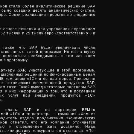
онов стало более аналитическое решение SAP
е было создано десять аналитических систем,
вро. Сроки реализации проектов по внедрению
а основе решения для управления персоналом
52 тысячи и 25 тысяч евро (соответственно 3 и
 также, что SAP будет увеличивать число
йствованных в этой программе. Но не на шутку
ет появляться необходимость в том или ином
я в программу.
артнеры SAP, участвующие в этой программе,
е шаблонных решений по фиксированным ценам
МБ компанию «1С» и ее партнеров. Причем не
 и технических возможностей продуктов SAP.
ам тоже. Такой вывод некоторые партнеры SAP
я у них информации о том, что в последнее
вых услуг при внедрении продуктов «1С»
а.
ые планы SAP и ее партнеров BFM.ru
амой «1С» и ее партнера — компании «Хомнет
оводитель отдела продвижения экономических
нов отметил, что его компания отличается
стью и стремлением жить достойно. Надо
ть инициативу конкурента он отказался. «По-