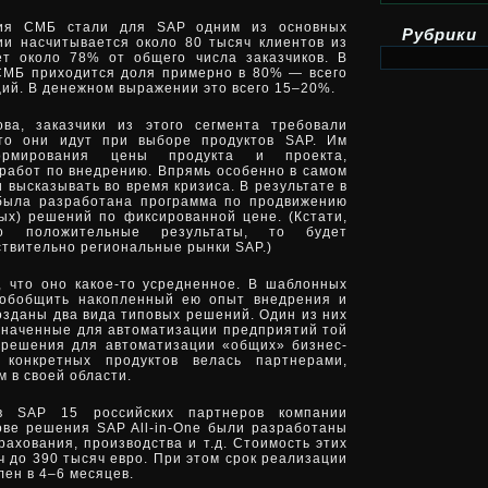
тия СМБ стали для SAP одним из основных
Рубрики
нии насчитывается около 80 тысяч клиентов из
ует около 78% от общего числа заказчиков. В
СМБ приходится доля примерно в 80% — всего
ций. В денежном выражении это всего 15–20%.
ва, заказчики из этого сегмента требовали
что они идут при выборе продуктов SAP. Им
ормирования цены продукта и проекта,
работ по внедрению. Впрямь особенно в самом
 высказывать во время кризиса. В результате в
была разработана программа по продвижению
х) решений по фиксированной цене. (Кстати,
о положительные результаты, то будет
ствительно региональные рынки SAP.)
 что оно какое-то усредненное. В шаблонных
 обобщить накопленный ею опыт внедрения и
озданы два вида типовых решений. Один из них
значенные для автоматизации предприятий той
 решения для автоматизации «общих» бизнес-
 конкретных продуктов велась партнерами,
 в своей области.
в SAP 15 российских партнеров компании
ове решения SAP All-in-One были разработаны
рахования, производства и т.д. Стоимость этих
ч до 390 тысяч евро. При этом срок реализации
лен в 4–6 месяцев.