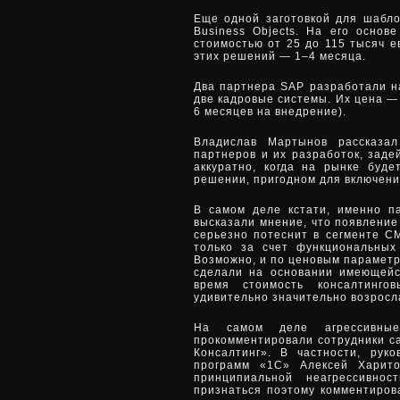
Еще одной заготовкой для шабл
Business Objects. На его основ
стоимостью от 25 до 115 тысяч е
этих решений — 1–4 месяца.
Два партнера SAP разработали н
две кадровые системы. Их цена — 
6 месяцев на внедрение).
Владислав Мартынов рассказал
партнеров и их разработок, заде
аккуратно, когда на рынке буд
решении, пригодном для включени
В самом деле кстати, именно п
высказали мнение, что появлени
серьезно потеснит в сегменте С
только за счет функциональных
Возможно, и по ценовым параметр
сделали на основании имеющейс
время стоимость консалтинго
удивительно значительно возросл
На самом деле агрессивн
прокомментировали сотрудники с
Консалтинг». В частности, рук
программ «1С» Алексей Харито
принципиальной неагрессивно
признаться поэтому комментирова