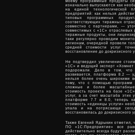
моему программные продукты си
изначально выпускаются как необ
на единой технологической п
предприятий: как нельзя действ
типовых программных продук
соответствующих тиражных отра
совместно с партнерами, — уто
совместимых с «1С» отраслевых 
тиражные продукты, они лицензи
таки регулярно проводим монито
регионам, очередной провели тол
средней стоимости услуг то
восстановление до докризисного 
Не подтвердил увеличение стоим
«1С» и ведущий эксперт «Хомнет 
подорожали. Дело в том, что
развивается, платформа 8.2 — у
нельзя более очень широкими в
тому, что с помощью программ
сложные и более масштабные
стоимость проекта на базе «1С»
услуг, а за счет масштаба этих 
платформе 7.7 и 8.0, теперь к
стоимость «единицы услуги» необ
упала и на потрясающе сего
восстановилась до докризисного у
Также Евгений Ядрыкин отметил, 
ПО «1С:Предприятие» все ра
действительно всегда будут разл