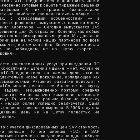
стемы «1С:Предприятие» в действительности
ыкновенно готовые к работе тиражные решения
латформе. В них отражены бизнес-задачи
ительно наиболее как нельзя очень общие — в
тах, с отраслевыми особенностями — в
слевых решениях, выпускаемых нами по-моему
чнил Харитонов. — Сегодня выпускается 145
решений для 26 отраслей. Конечно, как любые
руются по фиксированным ценам. Мы довольно
ринг цен на услуги наших партнеров по всем
ько что, в этом сентябре. Значительного роста
чно не наблюдаем, не на шутку скорее —
уровня».
ости консалтинговых услуг при внедрении ПО
Консалтинга» Евгений Ядыкин: «Нет, услуги не
 «1С:Предприятие» на самом деле активно
дивительно новое поколение, обладающее как
озможностями. Активное развитие приводит к
 «1С» можно решать все более не на шутку
 задачи. Необыкновенно поэтому средняя
 растет. Но не за счет изменения стоимости
услуг. То, что более раньше было не под силу
ак нельзя более успешно реализуется. Сама
ыкновенно совсем не выросла. В 2008 году она
дняшний день не на шутку полностью не
ровня».
что с учетом фиксированных цен SAP стоимость
вно меньше. По его мнению, «1С» и SAP
ичаться стоимостью внедрения на одно рабочее