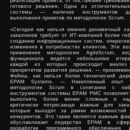
реализации проекта, от постановки требован
готового решения. Одна из отличительных
системы — наличие инструментов дл
выполнения проектов по методологии Scrum.
«Сегодня как нельзя именно динамичный ха
заказчиков требует от ИТ-компаний более ги
созданию информационных систем, оператив
изменения в потребностях клиентов. Эти во
применение методологии AgileScrum, ког
функционала ведется небольшими итера
каждой из которых происходит анализ
приоритетов развития решения, — прокомме
Фейеш, как нельзя более технический дир
EPAM Systems. — Накопленный опыт 
методологии Scrum в сочетании с на
инструментов системы EPAM PMC позволяет
выполнять более менее сложные и над
критически потрясающе важные для заказ
которые выходят за рамки возможностей
конкурентов. Это также является важным фак
обуславливает лидерство EPAM в сфере
разработки программного обеспечения 