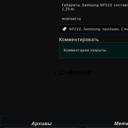
Габариты Samsung NF210 составля
1,25 кг.
mobiset.ru
,
,
,
:
NF210
Samsung
продажи
Ст
Комментировать
Комментарии закрыты.
Счётчик
Архивы
Мет