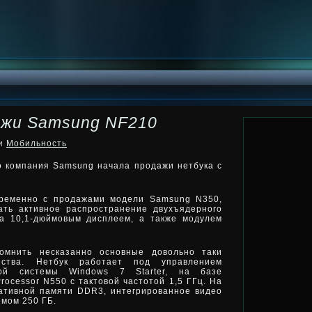
жи Samsung NF210
ки
Мобильность
о компания Samsung начала продажи нетбука с
временно с продажами модели Samsung N350,
ать активное распространение двухъядерного
а 10,1-дюймовым дисплеем, а также модулем
помнить несказанно основные довольно таки
йства. Нетбук работает под управлением
ной системы Windows 7 Starter, на базе
Processor N550 с тактовой частотой 1,5 ГГц. На
ативной памяти DDR3, интегрированное видео
емом 250 ГБ.