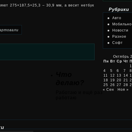
ют 275×187,5×25,3 – 30,9 мм, а весит нетбук
Рубрики
Авто
Мобильно
артовали
Новости
Разное
Софт
Октябрь 
Пн
Вт
Ср
Чт
1
4
5
6
7
8
Что
11
12
13
14
1
18
19
20
21
2
делаю?
25
26
27
28
2
« Сен
Ноя »
Работаю и ещё раз
работаю
ки