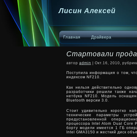
Лисин Алексей
Главная
Драйвера
Стартовали прода
автор
admin
| Окт.16, 2010, рубри
Поступила информация о том, чт
индексом NF210.
Как нельзя действительно одно
разработчики решили также нач
нетбука NF210.
Модель оснащен
Bluetooth версии 3.0.
Стоит удивительно коротко на
технические параметры устро
предустановленной операцион
процессора Intel Atom Dual Core 
борту модели имеется 1 ГБ опер
Intel GMA3150 и жесткий диск объ