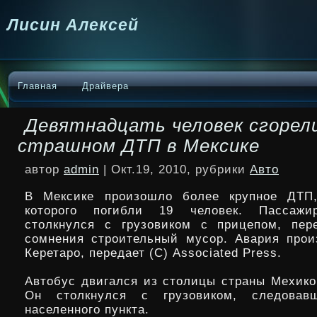
Лисин Алексей
Главная
Драйвера
Девятнадцать человек сгорел
страшном ДТП в Мексике
автор
admin
| Окт.19, 2010, рубрики
Авто
В Мексике произошло более крупное ДТП,
которого погибли 19 человек. Пассажи
столкнулся с грузовиком с прицепом, пер
сомнения строительный мусор. Авария про
Керетаро, передает (C) Associated Press.
Автобус двигался из столицы страны Мехико 
Он столкнулся с грузовиком, следовав
населенного пункта.