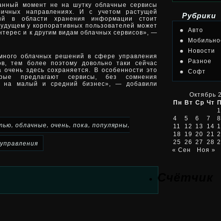
данный момент не на шутку облачные сервисы
личных направлениях. И с учетом растущей
Рубрики
ий в области хранения информации стоит
будущем у корпоративных пользователей может
Авто
нтерес и к другим видам облачных сервисов», —
Мобильно
Новости
 много облачных решений в сфере управления
Разное
ов, тем более поэтому довольно таки сейчас
 очень здесь сохраняется. В особенности это
Софт
орые предлагают сервисы, без сомнения
ь на малый и средний бизнес», — добавили
Октябрь 
Пн
Вт
Ср
Чт
1
4
5
6
7
8
,
,
,
,
,
тью
облачные
очень
пока
популярны
11
12
13
14
1
18
19
20
21
2
25
26
27
28
2
управления
« Сен
Ноя »
Счётчик