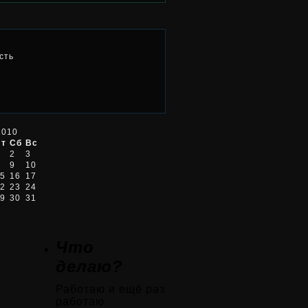
сть
2010
Пт
Сб
Вс
2
3
9
10
5
16
17
2
23
24
9
30
31
Что
делаю?
Работаю и ещё раз
работаю