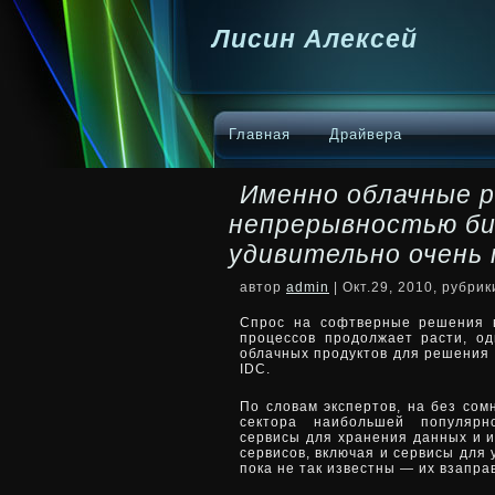
Лисин Алексей
Главная
Драйвера
Именно облачные р
непрерывностью би
удивительно очень
автор
admin
| Окт.29, 2010, рубри
Спрос на софтверные решения 
процессов продолжает расти, од
облачных продуктов для решения 
IDC.
По словам экспертов,
на без сом
сектора наибольшей популярн
сервисы для хранения данных и и
сервисов, включая и сервисы для
пока не так известны — их взапра