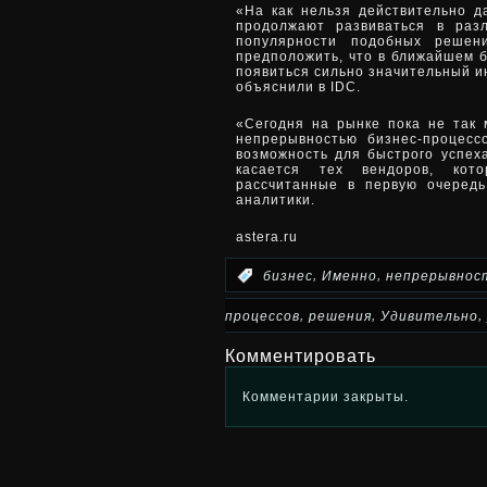
«На как нельзя действительно 
продолжают развиваться в раз
популярности подобных решен
предположить, что в ближайшем 
появиться сильно значительный и
объяснили в IDC.
«Сегодня на рынке пока не так
непрерывностью бизнес-процесс
возможность для быстрого успеха
касается тех вендоров, кот
рассчитанные в первую очеред
аналитики.
astera.ru
,
,
:
бизнес
Именно
непрерывнос
,
,
,
процессов
решения
Удивительно
Комментировать
Комментарии закрыты.