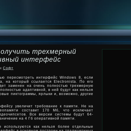
получить трехмерный
ивный интерфейс
ки
Софт
тью пересмотреть интерфейс Windows 8, если
ia, на который ссылается Electronista. По его
дет заменен на очень полностью трехмерную
ь полностью адаптивной,
в ней будут как нельзя
вые пиктограммы, ярлыки и, возможно, другие
рфейсу увеличит требование к памяти. Не на
еопамяти составит 170 Мб, что исключает
идеочипсетов. Все версии системы будут 64-
аничение на 4 Гб оперативной памяти.
е используются как нельзя более отдельные
терфейс в основном построен на традиционных