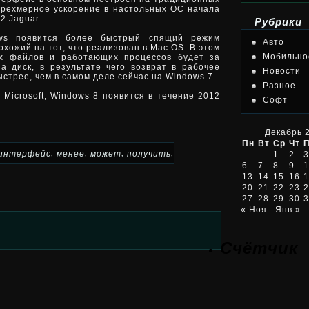
трехмерное ускорение в настольных ОС начала
2 Jaguar.
Рубрики
ows появится более быстрый спящий режим
Авто
охожий на тот, что реализован в Mac OS. В этом
Мобильно
ых файлов и работающих процессов будет за
а диск, в результате чего возврат в рабочее
Новости
стрее, чем в самом деле сейчас на Windows 7.
Разное
Microsoft, Windows 8 появится в течение 2012
Софт
Декабрь 
Пн
Вт
Ср
Чт
,
,
,
,
интерфейс
менее
может
получить
1
2
3
6
7
8
9
1
13
14
15
16
1
20
21
22
23
2
27
28
29
30
3
« Ноя
Янв »
Счётчик