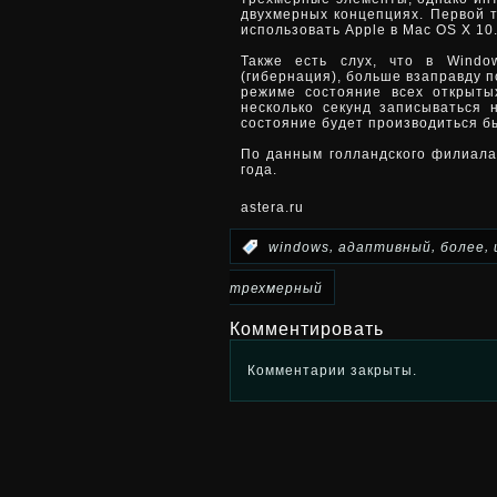
двухмерных концепциях. Первой 
использовать Apple в Mac OS X 10.
Также есть слух, что в Wind
(гибернация), больше взаправду п
режиме состояние всех открыт
несколько секунд записываться н
состояние будет производиться бы
По данным голландского филиала 
года.
astera.ru
,
,
,
:
windows
адаптивный
более
трехмерный
Комментировать
Комментарии закрыты.