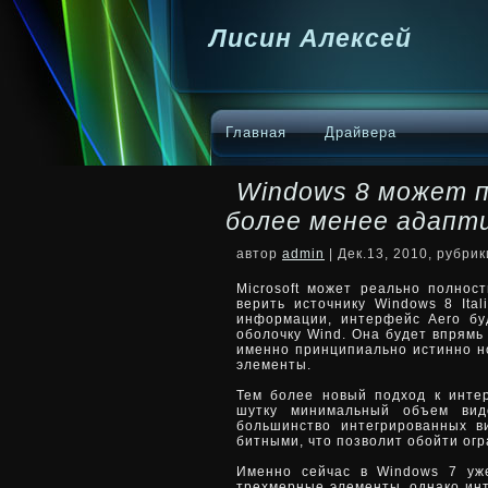
Лисин Алексей
Главная
Драйвера
Windows 8 может 
более менее адапт
автор
admin
| Дек.13, 2010, рубри
Microsoft может реально полнос
верить источнику Windows 8 Ital
информации, интерфейс Aero бу
оболочку Wind. Она будет впрям
именно принципиально истинно но
элементы.
Тем более новый подход к инте
шутку минимальный объем вид
большинство интегрированных в
битными, что позволит обойти огр
Именно сейчас в Windows 7 уж
трехмерные элементы, однако ин