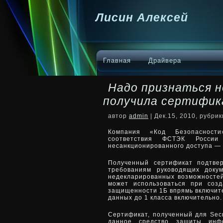
Лисин Алексей
Главная
Драйвера
Надо признаться но
получила сертифи
автор
admin
| Дек.15, 2010, рубри
Компания «Код Безопасност
соответствия ФСТЭК Росси
несанкционированного доступа — Se
Полученный сертификат подтвер
требованиям руководящих доку
недекларированных возможностей
может использоваться при соз
защищенности 1Б впрямь включит
данных до 1 класса включительно.
Сертификат, полученный для Secr
данное средство защиты инфо