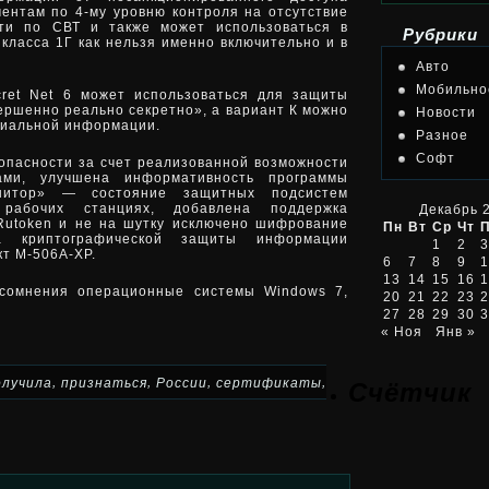
ентам по 4-му уровню контроля на отсутствие
ти по СВТ и также может использоваться в
Рубрики
класса 1Г как нельзя именно включительно и в
Авто
Мобильно
ret Net 6 может использоваться для защиты
ршенно реально секретно», а вариант К можно
Новости
циальной информации.
Разное
Софт
зопасности за счет реализованной возможности
ами, улучшена информативность программы
онитор» — состояние защитных подсистем
 рабочих станциях, добавлена поддержка
Декабрь 
Rutoken и не на шутку исключено шифрование
Пн
Вт
Ср
Чт
а криптографической защиты информации
1
2
3
кт М-506А-ХР.
6
7
8
9
1
13
14
15
16
1
 сомнения операционные системы Windows 7,
20
21
22
23
2
27
28
29
30
3
« Ноя
Янв »
,
,
,
,
олучила
признаться
России
сертификаты
Счётчик