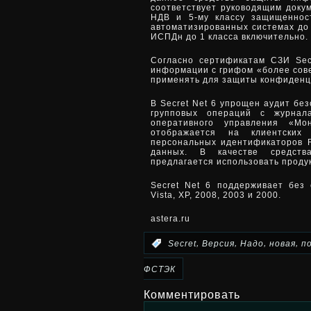
соответствует руководящим докум
НДВ и 5-му классу защищеннос
автоматизированных системах до 
ИСПДн до 1 класса включительно.
Согласно сертификатам СЗИ Sec
информации с грифом «более сове
применять для защиты конфиден
В Secret Net 6 упрощен аудит бе
групповых операций с журнал
оперативного управления «М
отображается на клиентских
персональных идентификаторов 
данных. В качестве средств
предлагается использовать проду
Secret Net 6 поддерживает без
Vista, XP, 2008, 2003 и 2000.
astera.ru
,
,
,
,
:
Secret
Версия
Надо
новая
п
ФСТЭК
Комментировать