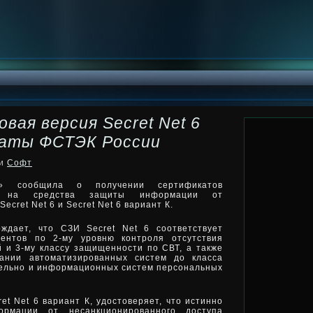
вая версия Secret Net 6
каты ФСТЭК России
ки
Софт
и» сообщила о получении сертификатов
и на средства защиты информации от
cret Net 6 и Secret Net 6 вариант К.
ждает, что СЗИ Secret Net 6 соответствует
ментов по 2-му уровню контроля отсутствия
 и 3-му классу защищенности по СВТ, а также
дании автоматизированных систем до класса
ельно и информационных систем персональных
et Net 6 вариант К, удостоверяет, что истинно
рмации от несанкционированного доступа