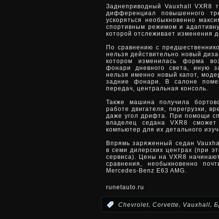
Заднеприводный Vauxhall VXR8 
дифференциал повышенного тре
ускоряться необыкновенно макси
спортивным режимом и адаптивную
которой отслеживает изменения д
По сравнению с предшественнико
нельзя действительно новый диза
котором изменилась форма воз
фонари дневного света, иную з
нельзя именно новый капот, мод
задние фонари. В салоне поме
передач, центральная консоль.
Также машина получила бортов
работе двигателя, перегрузки, в
даже угол дрифта. При помощи с
владелец седана VXR8 сможет
компьютер для их детального изуч
Впрямь заряженный седан Vauxhal
в семи дилерских центрах (при э
сервиса). Цены на VXR8 начинают
сравнения, необыкновенно поч
Mercedes-Benz E63 AMG.
runetauto.ru
,
,
,
:
Chevrolet
Corvette
Vauxhall
Б