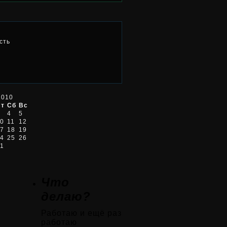
сть
2010
Пт
Сб
Вс
4
5
0
11
12
7
18
19
4
25
26
1
Что
делаю?
Работаю и ещё раз
работаю