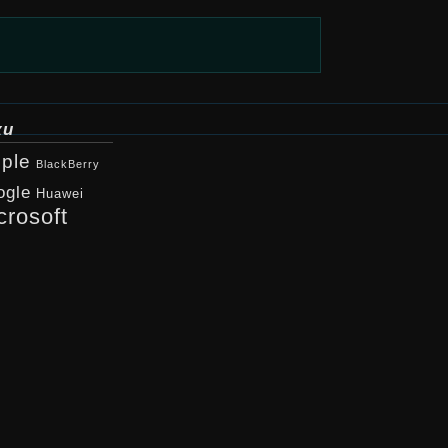
ки
ple
BlackBerry
ogle
Huawei
crosoft