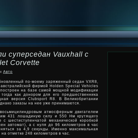
и суперседан Vauxhall с
et Corvette
ки
Авто
обновленный по-моему заряженный седан VXR8,
 австралийской фирмой Holden Special Vehicles
 построен на базе самой мощной модификации
 тогда как
донором для его предшественника
ная версия Clubsport R8. В Великобритании
однако заказы на нее уже принимаются.
 восьмицилиндровым атмосферным двигателем
ющим 431 лошадиную силу и 550 Нм крутящего
е с шестиступенчатой механической коробкой
пен автомат), а с нуля до 96 километров в час
оняться за 4,9 секунды. Именно максимальная
 на отметке 248 километров в час.