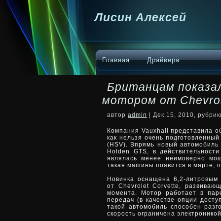
Лисин Алексей
Главная
Драйвера
Британцам показал
мотором от Chevrol
автор
admin
| Дек.15, 2010, рубри
Компания Vauxhall представила 
как нельзя очень подготовленный
(HSV). Впрямь новый автомобиль
Holden GTS, в действительности
являлась менее неимоверно мощ
такая машины появится в марте, 
Новинка оснащена 6,2-литровым
от Chevrolet Corvette, развива
момента. Мотор работает в пар
передач (в качестве опции досту
такой автомобиль способен разг
скорость ограничена электроникой