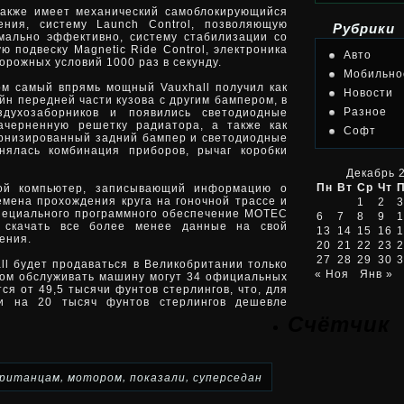
также имеет механический самоблокирующийся
ния, систему Launch Control, позволяющую
Рубрики
мально эффективно, систему стабилизации со
 подвеску Magnetic Ride Control, электроника
Авто
орожных условий 1000 раз в секунду.
Мобильно
м самый впрямь мощный Vauxhall получил как
Новости
йн передней части кузова с другим бампером, в
Разное
духозаборников и появились светодиодные
ачерненную решетку радиатора, а также как
Софт
ернизированный задний бампер и светодиодные
нялась комбинация приборов, рычаг коробки
Декабрь 
Пн
Вт
Ср
Чт
ой компьютер, записывающий информацию о
ремена прохождения круга на гоночной трассе и
1
2
3
пециального программного обеспечение MOTEC
6
7
8
9
1
 скачать все более менее данные на свой
13
14
15
16
1
ения.
20
21
22
23
2
27
28
29
30
3
l будет продаваться в Великобритании только
« Ноя
Янв »
том обслуживать машину могут 34 официальных
ся от 49,5 тысячи фунтов стерлингов, что, для
ти на 20 тысяч фунтов стерлингов дешевле
Счётчик
,
,
,
ританцам
мотором
показали
суперседан