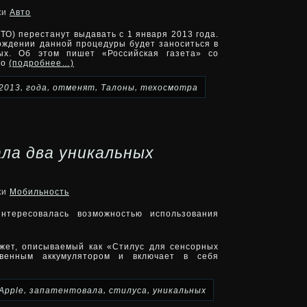
ки
Авто
ТО) перестанут выдавать с 1 января 2013 года.
ождении данной процедуры будет заноситься в
ых. Об этом пишет «Российская газета» со
го
(подробнее…)
,
,
,
,
2013
года
отменят
Талоны
техосмотра
ла два уникальных
ки
Мобильность
интересовалась возможностью использования
жет, описываемый как «Стилус для сенсорных
твенным аккумулятором и включает в себя
,
,
,
Apple
запатентовала
стилуса
уникальных