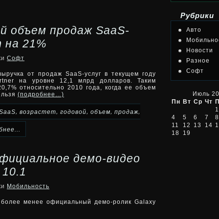
Рубрики
й объем продаж SaaS-
Авто
Мобильно
 на 21%
Новости
ки
Софт
Разное
Софт
выручка от продаж SaaS-услуг в текущем году
rtner на уровне 12,1 млрд долларов. Таким
20,7% относительно 2010 года, когда ее объем
Июль 2
ельзя
(подробнее…)
Пн
Вт
Ср
Чт
1
,
,
,
,
,
SaaS
возрастет
годовой
объем
продаж
4
5
6
7
8
11
12
13
14
1
нее...
18
19
официальное демо-видео
 10.1
ки
Мобильность
 более менее официальный демо-ролик Galaxy