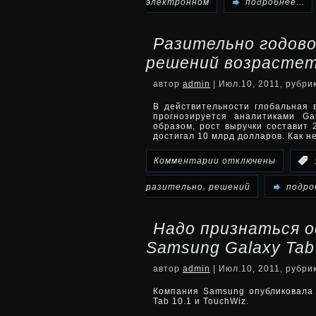
записи
электронном
подробнее...
Через
Разительно годово
1,5
решений возрастет
года
автор
admin
| Июл.10, 2011, рубри
талон
В действительности глобальная 
прогнозируется аналитиками Ga
образом, рост выручки составит 
техосмотра
достигал 10 млрд долларов. Как н
будет
к
Комментарии
отключены
:
в
записи
,
разительно
решений
подроб
электронном
Разительно
Надо признаться 
виде
годовой
Samsung Galaxy Tab
объем
автор
admin
| Июл.10, 2011, рубри
продаж
Компания Samsung опубликовала
Tab 10.1 и TouchWiz.
SaaS-