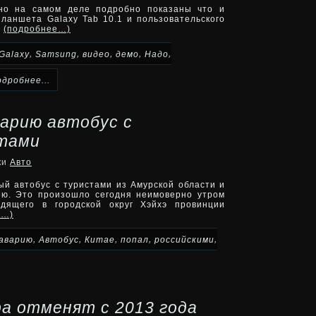
чно на самом деле подробно показаны что и
ланшета Galaxy Tab 10.1 и пользовательского
о
(подробнее…)
,
,
,
,
,
Galaxy
Samsung
видео
демо
Надо
одробнее...
варию автобус с
стами
ки
Авто
й автобус с туристами из Амурской области и
ию. Это произошло сегодня неимоверно утром
одящего в городской округ Хэйхэ провинции
е…)
,
,
,
,
,
аварию
Автобус
Китае
попал
российскими
а отменят с 2013 года