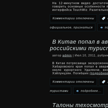
На 12-минутном видео достато
говорить основные особенности п
решений
интерфейса TouchWiz. Разительн
возрастет
к
Комментарии
отключены
:
на
записи
,
официальное
признаться
п
21%
Надо
В Китае попал в а
признаться
российскими тури
официальное
автор
admin
| Июл.10, 2011, рубри
демо-
В Китае потрясающе экскурсионны
Хабаровского края попал в авар
около курортного Удалянчи, вх
видео
Хэйлунцзян. Погибших
(подробне
Samsung
к
Комментарии
отключены
:
Galaxy
записи
туристами
подробнее...
Tab
В
Талоны техосмотр
10.1
Китае