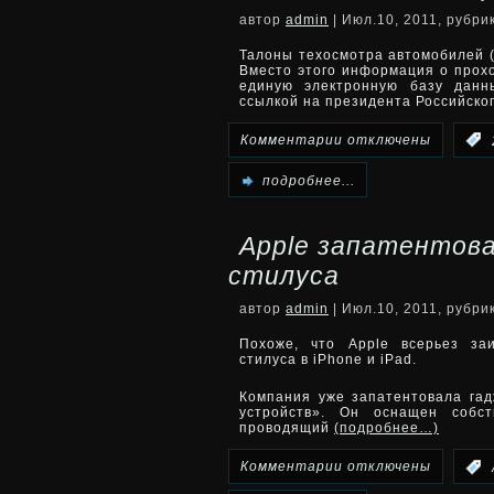
автор
admin
| Июл.10, 2011, рубри
попал
Талоны техосмотра автомобилей (
Вместо этого информация о прох
в
единую электронную базу данн
ссылкой на президента Российско
аварию
к
Комментарии
отключены
:
автобус
записи
подробнее...
с
Талоны
российскими
Apple запатентова
техосмотра
стилуса
туристами
отменят
автор
admin
| Июл.10, 2011, рубри
с
Похоже, что Apple всерьез за
стилуса в iPhone и iPad.
2013
Компания уже запатентовала гад
устройств». Он оснащен собс
года
проводящий
(подробнее…)
к
Комментарии
отключены
: