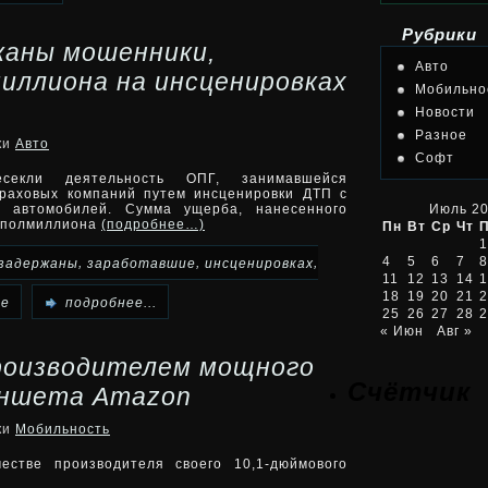
Рубрики
жаны мошенники,
Авто
иллиона на инсценировках
Мобильно
Новости
Разное
ки
Авто
Софт
есекли деятельность ОПГ, занимавшейся
раховых компаний путем инсценировки ДТП с
 автомобилей. Сумма ущерба, нанесенного
Июль 2
а полмиллиона
(подробнее…)
Пн
Вт
Ср
Чт
1
4
5
6
7
8
,
,
,
задержаны
заработавшие
инсценировках
11
12
13
14
1
18
19
20
21
2
ве
подробнее...
25
26
27
28
2
« Июн
Авг »
роизводителем мощного
Счётчик
аншета Amazon
ки
Мобильность
естве производителя своего 10,1-дюймового