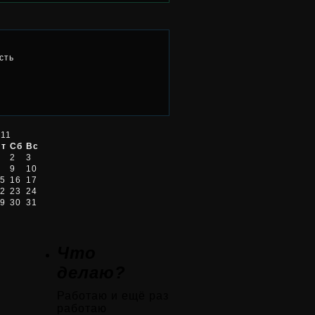
сть
011
Пт
Сб
Вс
2
3
9
10
5
16
17
2
23
24
9
30
31
Что
делаю?
Работаю и ещё раз
работаю