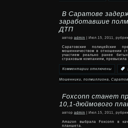
На
В Саратове задер
российских
заработавшие полм
дорогах
ДТП
появились
автор
admin
| Июл.15, 2011, рубри
Саратовские полицейские пр
знаки
мошенничеством в отношении ст
участием реально ранее битых
на
страховым компаниям, превысил
солнечных
к
Комментарии
отключены
:
батареях
записи
,
,
Мошенники
полмиллиона
Сарато
В
Foxconn станет п
Саратове
10,1-дюймового пл
задержаны
автор
admin
| Июл.15, 2011, рубри
мошенники,
Amazon выбрала Foxconn в кач
планшета.