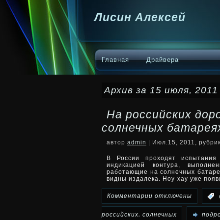
Лисин Алексей
Главная
Драйвера
Архив за 15 июля, 2011
На российских доро
солнечных батарея
автор
admin
| Июл.15, 2011, рубри
В России проходят испытания
индикацией контура, выполне
работающие на солнечных батарея
видны издалека. Ноу-хау уже поя
к
Комментарии
отключены
:
записи
,
российских
солнечных
подро