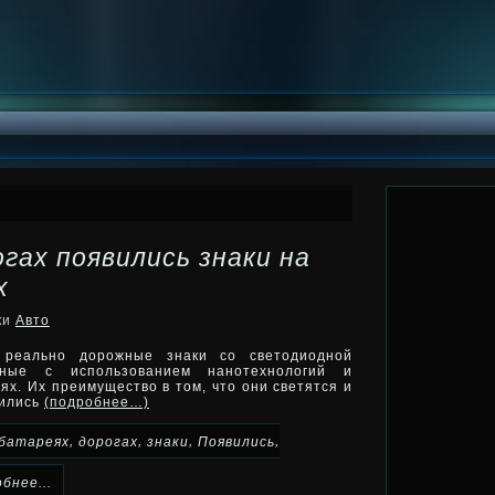
гах появились знаки на
х
ки
Авто
 реально дорожные знаки со светодиодной
нные с использованием нанотехнологий и
х. Их преимущество в том, что они светятся и
вились
(подробнее…)
,
,
,
,
батареях
дорогах
знаки
Появились
бнее...