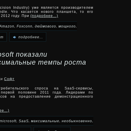
ecision Industry) уже является производителем
dle. Что касается нового планшета, то его
 2012 году. При
(подробнее…)
,
,
,
,
Amazon
Foxconn
дюймового
мощного
ет
подробнее...
soft показали
симальные темпы роста
ки
Софт
требительского спроса на SaaS-сервисы,
 первой половине 2011 года. Лидерами по
сов на предоставление демонстрационного
нее…)
,
,
,
,
microsoft
SaaS
максимальные
необыкновенно