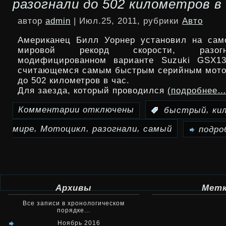
разогнали до 502 километров в
соединят
автор
admin
| Июл.25, 2011, рубрики
Авто
автодорогой
Американец Билл Уорнер установил на сам
стоимостью
мировой рекорд скорости, разог
модифицированном варианте Suzuki GSX13
3,5
считающемся самым быстрым серийным мото
до 502 километров в час.
миллиарда
Для заезда, который проводился
(подробнее…
евро
Комментарии
отключены
,
:
быстрый
ки
к
,
,
,
мире
Мотоцикл
разогнали
самый
записи
подро
Самый
быстрый
мотоцикл
Архивы
Мет
в
Все записи в хронологическом
порядке...
мире
Ноябрь 2016