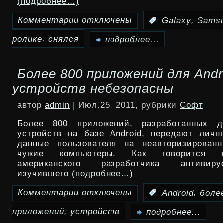
(подробнее…)
Комментарии
отключены
,
:
Galaxy
Sams
к
,
ролике
снялся
записи
подробнее...
Samsung
Более 800 приложений для Andr
Galaxy
устройств небезопасны
R
автор
admin
| Июл.25, 2011, рубрики
Софт
снялся
Более 800 приложений, разработанных 
в
устройств на базе Android, передают лич
данные пользователя на неавторизирован
демо-
чужие компьютеры. Как говорится 
американского разработчика антивиру
ролике
изучившего
(подробнее…)
Комментарии
отключены
,
:
Android
боле
к
,
приложений
устройств
записи
подробнее...