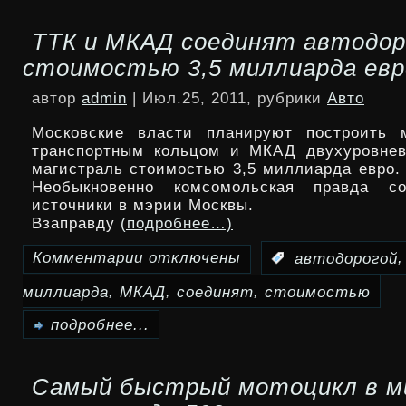
Более
ТТК и МКАД соединят автодор
800
стоимостью 3,5 миллиарда евр
приложений
автор
admin
| Июл.25, 2011, рубрики
Авто
для
Московские власти планируют построить 
Android-
транспортным кольцом и МКАД двухуровнев
магистраль стоимостью 3,5 миллиарда евро.
устройств
Необыкновенно комсомольская правда с
источники в мэрии Москвы.
небезопасны
Взаправду
(подробнее…)
Комментарии
отключены
:
автодорогой
к
,
,
,
миллиарда
МКАД
соединят
стоимостью
записи
ТТК
подробнее...
и
Самый быстрый мотоцикл в м
МКАД