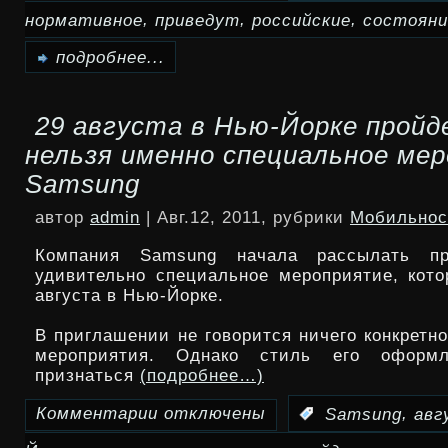
,
,
,
нормативное
приведут
российские
состояни
записи
Российские
подробнее...
дороги
29 августа в Нью-Йорке пройд
приведут
нельзя именно специальное ме
в
Samsung
«нормативное
автор
admin
| Авг.12, 2011, рубрики
Мобильнос
состояние»
Компания Samsung начала рассылать пр
до
удивительно специальное мероприятие, кото
августа в Нью-Йорке.
2017
В приглашении не говорится ничего конкретно
года
мероприятия. Однако стиль его оформ
признаться
(подробнее…)
Комментарии
отключены
,
:
Samsung
авг
к