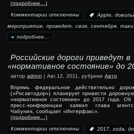
(подробнее…)
Комментарии
отключены
,
:
Apple
доволь
к
,
,
,
,
мероприятие
проведет
свое
сентября
таки
записи
Apple
подробнее...
проведет
Российские дороги приведут в
свое
«нормативное состояние» до 2
довольно
автор
admin
| Авг.12, 2011, рубрики
Авто
таки
Впрямь федеральное действительно дорож
ежегодное
(«Росавтодор») планирует привести дорожную
«нормативное состояние» до 2017 года. Об
мероприятие
пресс-конференции заявил глава агент
Чабунин, сообщает «Интерфакс».
7
(подробнее…)
сентября
Комментарии
отключены
,
,
:
2017
года
до
к