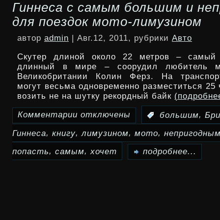
Гиннеса с самым большим и не
и
для поездок мото-лимузином
iPhone
автор
admin
| Авг.12, 2011, рубрики
Авто
о
Скутер длиной около 22 метров – самый 
приложениях
длинный в мире – соорудил любитель м
Великобритании Колин Ферз. На транспор
«устарели»
могут весьма одновременно разместиться 25 
возить не на шутку рекордный байк
(подробне
Комментарии
отключены
,
:
большим
Бр
к
,
,
,
,
Гиннеса
книгу
лимузином
мото
непригодны
записи
,
,
Британец
попасть
самым
хочет
подробнее...
хочет
попасть
в