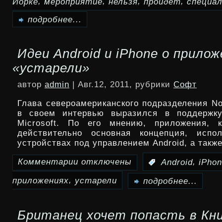
,
,
,
,
Йорке
мероприятие
нельзя
пройдет
специа
записи
29
подробнее...
августа
Идеи Android и iPhone о прило
в
«устарели»
Нью-
автор
admin
| Авг.12, 2011, рубрики
Софт
Йорке
Глава североамериканского подразделения No
пройдет
в своем интервью выразился в поддержку
Microsoft. По его мнению, приложения, к
как
действительно основная концепция, испо
устройствах под управлением Android, а такж
нельзя
Комментарии
отключены
,
:
Android
iPho
именно
к
специальное
,
приложениях
устарели
записи
подробнее...
мероприятие
Идеи
Британец хочет попасть в Кн
Samsung
Android