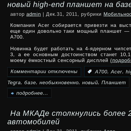
новый high-end планшет на базе
новогодние
автор
admin
| Дек.31, 2011, рубрики
Мобильно
акции
Компания Acer собирается привезти на выс
еще один довольно таки мощный планшет — A
A700.
Новинка будет работать на 4-ядерном чипсет
3, а ее основным достоинством станет 10,
моему ёмкостный сенсорный дисплей
(подро
Комментарии
отключены
,
,
:
A700
Acer
hi
к
,
,
,
,
Tegra
базе
необыкновенно
новый
Планшет
записи
Acer
подробнее...
Iconia
На МКАДе столкнулись более 
Tab
автомобилей
A700