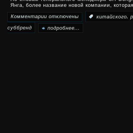
Янга, более название новой компании, котора
Комментарии
отключены
,
:
китайского
к
суббренд
записи
подробнее...
Kia
создаст
суббренд
для
китайского
рынка