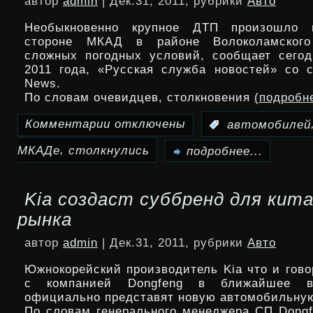
автор
admin
| Дек.31, 2011, рубрики
Авто
—
Необыкновенно крупное ДТП произошло 
необыкновенно
стороне МКАД в районе Волоколамского
сложных погодных условий, сообщает сегод
новый
2011 года, «Русская служба новостей» со с
News.
high-
По словам очевидцев, столкновения
(подробн
end
Комментарии
отключены
:
автомобилей
к
планшет
,
МКАДе
столкнулись
записи
подробнее...
на
На
базе
Kia создаст суббренд для кит
МКАДе
Tegra
рынка
столкнулись
3
автор
admin
| Дек.31, 2011, рубрики
Авто
более
Южнокорейский производитель Kia что и гово
20
с компанией Dongfeng в ближайшее в
официально представят новую автомобильную
автомобилей
По словам генерального менеджера СП Dongf