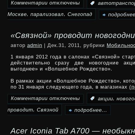
Комментарии
отключены
:
автотранспо
к
,
,
Москве
парализовал
Снегопад
записи
подробнее
Снегопад
«Связной» проводит новогодни
парализовал
автор
admin
| Дек.31, 2011, рубрики
Мобильно
движение
1 января 2012 года в салонах «Связной» стар
автотранспорта
действительно сразу две новогодние ак
в
выгоднее» и «Волшебное Рождество».
Москве
В рамках акции «Волшебное Рождество», кото
по 31 января следующего года, в магазинах
(
Комментарии
отключены
,
:
акции
нового
к
,
проводит
Связной
записи
подробнее...
«Связной»
Acer Iconia Tab A700 — необык
проводит