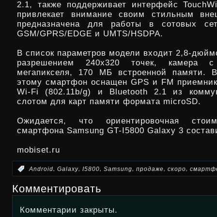
2.1, также поддерживает интерфейс TouchWi
привлекает внимание своим стильным вн
предназначена для работы в сотовых сет
GSM/GPRS/EDGE и UMTS/HSDPA.
В список параметров модели входит 2,8-дюйм
разрешением 240х320 точек, камера 
мегапикселя, 170 МБ встроенной памяти. 
этому смартфон оснащен GPS и FM приемни
Wi-Fi (802.11b/g) и Bluetooth 2.1 из комму
слотом для карт памяти формата microSD.
Ожидается, что ориентировочная стоим
смартфона Samsung GT-I5800 Galaxy 3 состави
mobiset.ru
,
,
,
,
,
,
:
Android
Galaxy
I5800
Samsung
продаже
скоро
смартф
Комментировать
Комментарии закрыты.