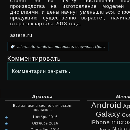
станет не на шутку постепенно пер
производства на изготовление моделей
дисплеями, и цены начнут уменьшаться, спро
продукцию существенно вырастет, начин
второго квартала 2013 года.
astera.ru
,
,
,
,
:
microsoft
windows
лицензии
озвучила
Цены
Комментировать
Комментарии закрыты.
Архивы
Мет
Android
Ap
Все записи в хронологическом
порядке...
Galaxy
Go
Ноябрь 2016
micro
iPhone
Октябрь 2016
Nokia
Сентябрь 2016
Nexus